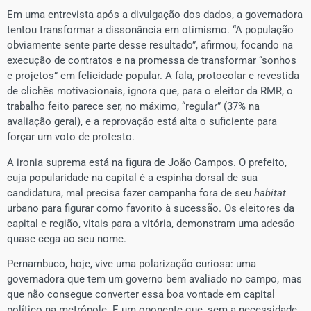
Em uma entrevista após a divulgação dos dados, a governadora
tentou transformar a dissonância em otimismo. “A população
obviamente sente parte desse resultado”, afirmou, focando na
execução de contratos e na promessa de transformar “sonhos
e projetos” em felicidade popular. A fala, protocolar e revestida
de clichês motivacionais, ignora que, para o eleitor da RMR, o
trabalho feito parece ser, no máximo, “regular” (37% na
avaliação geral), e a reprovação está alta o suficiente para
forçar um voto de protesto.
A ironia suprema está na figura de João Campos. O prefeito,
cuja popularidade na capital é a espinha dorsal de sua
candidatura, mal precisa fazer campanha fora de seu
habitat
urbano para figurar como favorito à sucessão. Os eleitores da
capital e região, vitais para a vitória, demonstram uma adesão
quase cega ao seu nome.
Pernambuco, hoje, vive uma polarização curiosa: uma
governadora que tem um governo bem avaliado no campo, mas
que não consegue converter essa boa vontade em capital
político na metrópole. E um oponente que, sem a necessidade