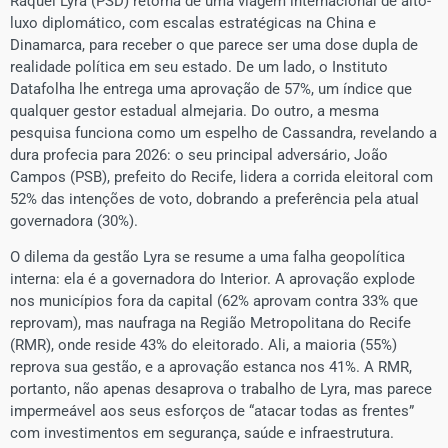
Raquel Lyra (PSD) retorna de uma viagem internacional de alto-
luxo diplomático, com escalas estratégicas na China e
Dinamarca, para receber o que parece ser uma dose dupla de
realidade política em seu estado. De um lado, o Instituto
Datafolha lhe entrega uma aprovação de 57%, um índice que
qualquer gestor estadual almejaria. Do outro, a mesma
pesquisa funciona como um espelho de Cassandra, revelando a
dura profecia para 2026: o seu principal adversário, João
Campos (PSB), prefeito do Recife, lidera a corrida eleitoral com
52% das intenções de voto, dobrando a preferência pela atual
governadora (30%).
O dilema da gestão Lyra se resume a uma falha geopolítica
interna: ela é a governadora do Interior. A aprovação explode
nos municípios fora da capital (62% aprovam contra 33% que
reprovam), mas naufraga na Região Metropolitana do Recife
(RMR), onde reside 43% do eleitorado. Ali, a maioria (55%)
reprova sua gestão, e a aprovação estanca nos 41%. A RMR,
portanto, não apenas desaprova o trabalho de Lyra, mas parece
impermeável aos seus esforços de “atacar todas as frentes”
com investimentos em segurança, saúde e infraestrutura.