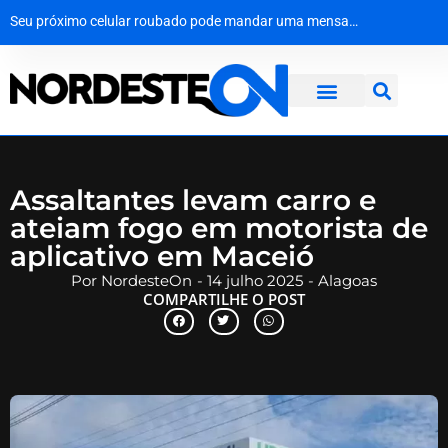
Como surgiu o Dia dos Pais
Mala com R$ 1,3 milhão em dinheiro vivo é interceptada na Bahia a caminho de Maceió
Operação desmantela rede criminosa que faturava R$ 650 mil no interior de Pernambuco
Seu próximo celular roubado pode mandar uma mensagem de volta
Assaltantes levam carro e
ateiam fogo em motorista de
aplicativo em Maceió
Por
NordesteOn
-
14 julho 2025
-
Alagoas
COMPARTILHE O POST