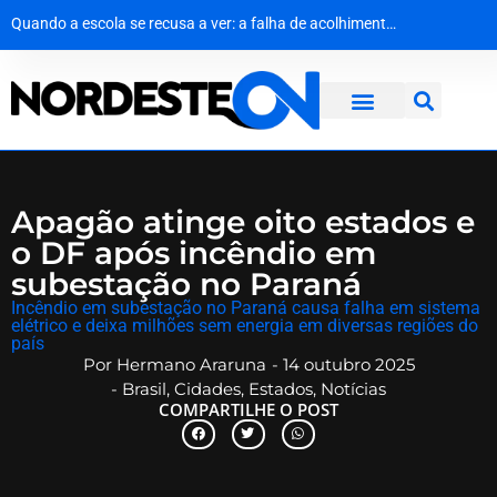
Do palco do ‘É o Tchan’ aos canteiros de obras no Canadá: a virada de vida de Jacaré
Agevisa celebra Dia Nacional da Vigilância Sanitária e reforça compromisso com a defesa da saúde pública
Quando a escola se recusa a ver: a falha de acolhimento diante do abuso escolar
Justiça da Paraíba decide que recoleta de sangue em bebê é medida de segurança e não gera dano moral
Apagão atinge oito estados e
o DF após incêndio em
subestação no Paraná
Incêndio em subestação no Paraná causa falha em sistema
elétrico e deixa milhões sem energia em diversas regiões do
país
Por
Hermano Araruna
-
14 outubro 2025
-
Brasil
,
Cidades
,
Estados
,
Notícias
COMPARTILHE O POST