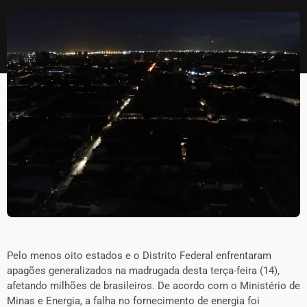
Pelo menos oito estados e o Distrito Federal enfrentaram
apagões generalizados na madrugada desta terça-feira (14),
afetando milhões de brasileiros. De acordo com o Ministério de
Minas e Energia, a falha no fornecimento de energia foi