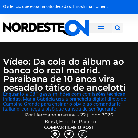
O silêncio que ecoa há oito décadas: Hiroshima homenageia vítimas no 81º aniversário do ataque atômico
Vídeo: PF faz operação contra grupo criminoso atuante no tráfico de drogas
​Sem acordo com a prefeitura, professores da rede municipal de Natal entram em greve por tempo indeterminado
Operação em Barrolândia fecha casa de prostituição e apura suspeita de exploração infantil no extremo sul baiano
Vídeo: Da cola do álbum ao
banco do real madrid.
Paraibana de 10 anos vira
pesadelo tático de ancelotti
​Enquanto a CBF gasta milhões com comissões técnicas
infladas, Maria Gabriela usa a prancheta digital direto de
Campina Grande para ensinar o óbvio ao comandante
italiano; conheça a pivô que cansou de ser figurante
Por
Hermano Araruna
-
22 junho 2026
-
Brasil
,
Esporte
,
Paraíba
COMPARTILHE O POST