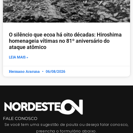
O silêncio que ecoa há oito décadas: Hiroshima
homenageia vítimas no 81º aniversário do
ataque atômico
LEIA MAIS »
Hermano Araruna
06/08/2026
FALE CONOSCO
Se você tem uma sugestão de pauta ou deseja falar conosco,
preencha o formulário abaixo.