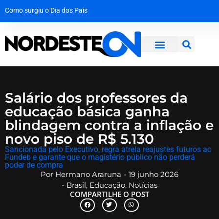
Como surgiu o Dia dos Pais
A força da solidariedade: garoto vítima de tubarão no Grande Recife dá os primeiros passos com prótese
Mala com R$ 1,3 milhão em dinheiro vivo é interceptada na Bahia a caminho de Maceió
Operação desmantela rede criminosa que faturava R$ 650 mil no interior de Pernambuco
Salário dos professores da
educação básica ganha
blindagem contra a inflação e
novo piso de R$ 5.130
​Sancionada pelo Executivo, regra atrela reajustes futuros ao
Fundeb e garante que o magistério público não perderá
poder de compra
Por
Hermano Araruna
-
19 junho 2026
-
Brasil
,
Educação
,
Notícias
COMPARTILHE O POST