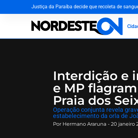
Justiça da Paraíba decide que recoleta de sang
Agevisa celebra Dia Nacional da Vigilância Sani
Do palco do ‘É o Tchan’ aos canteiros de obras n
O silêncio que ecoa há oito décadas: Hiroshima
Cida
Interdição e 
e MP flagram 
Praia dos Se
​Operação conjunta revela grav
estabelecimento da orla de J
Por
Hermano Araruna
-
20 janeiro