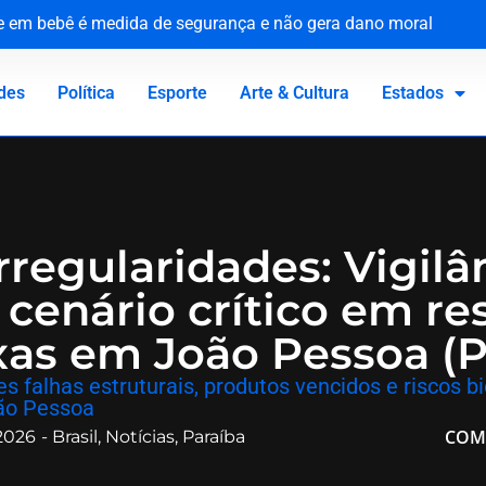
ue em bebê é medida de segurança e não gera dano moral
tária e reforça compromisso com a defesa da saúde pública
o Canadá: a virada de vida de Jacaré
 homenageia vítimas no 81º aniversário do ataque atômico
des
Política
Esporte
Arte & Cultura
Estados
irregularidades: Vigilâ
cenário crítico em re
ixas em João Pessoa (
es falhas estruturais, produtos vencidos e riscos 
oão Pessoa
COM
 2026
-
Brasil
,
Notícias
,
Paraíba