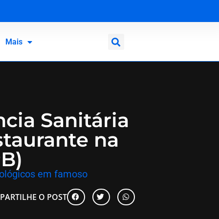
Mais
ncia Sanitária
staurante na
PB)
biológicos em famoso
PARTILHE O POST