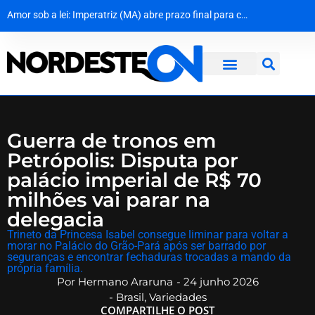
Amor sob a lei: Imperatriz (MA) abre prazo final para casais LGBTQIA+ garantirem casamento gratuito
MPF dá 10 dias para Dnit apresentar prazos de obras e explicações sobre colapso em pontes da BR-101
Cerco na Caatinga: Policiais capturam quarto fugitivo de penitenciária de Nísia Floresta
Dona Inês traz Geraldo Azevedo no Festival de Inverno das Serras
Guerra de tronos em
Petrópolis: Disputa por
palácio imperial de R$ 70
milhões vai parar na
delegacia
Trineto da Princesa Isabel consegue liminar para voltar a
morar no Palácio do Grão-Pará após ser barrado por
seguranças e encontrar fechaduras trocadas a mando da
própria família.
Por
Hermano Araruna
-
24 junho 2026
-
Brasil
,
Variedades
COMPARTILHE O POST