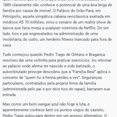
1889 claramente não conhece o potencial de uma boa briga de
família por causa de imóvel. O Palácio do Grão-Pará, em
Petrópolis, aquela simpática cabana neoclássica avaliada em
módicos R$ 70 milhões, virou o cenário de um reality show de
época que faria inveja a qualquer roteirista da Netflix. De um
lado, tios e pai engravatados na administração de uma
imobiliária; do outro, um herdeiro fitness trancado para fora de
casa.
Tudo começou quando Pedro Tiago de Orléans e Bragança
resolveu dar uma voltinha para praticar exercícios. Ao retornar
ao palácio onde afirma ter nascido e sido batizado, o
autointitulado príncipe descobriu que a “Família Real” aplica o
conceito de “quem foi à fresta perdeu a vez”. Seguranças
particulares, contratados pela própria firma da família
(administrada pelo pai e por dois tios do rapaz), barraram sua
entrada.
Mas como um bom sangue azul não foge à luta, e
aparentemente conhece bem os pontos cegos do castelo,
Pedro Tiago pulou para dentro por um acesso alternativo. O