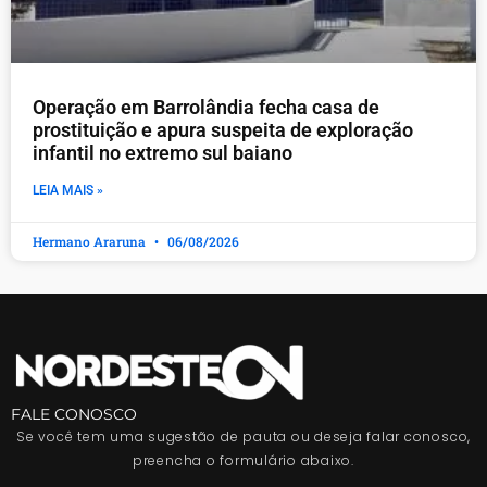
Operação em Barrolândia fecha casa de
prostituição e apura suspeita de exploração
infantil no extremo sul baiano
LEIA MAIS »
Hermano Araruna
06/08/2026
FALE CONOSCO
Se você tem uma sugestão de pauta ou deseja falar conosco,
preencha o formulário abaixo.