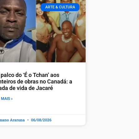
ARTE & CULTURA
palco do ‘É o Tchan’ aos
nteiros de obras no Canadá: a
rada de vida de Jacaré
 MAIS »
mano Araruna
06/08/2026