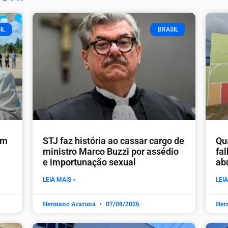
IL
BRASIL
em
STJ faz história ao cassar cargo de
Qu
ministro Marco Buzzi por assédio
fa
e importunação sexual
ab
LEIA MAIS »
LEIA
Hermano Araruna
07/08/2026
Her