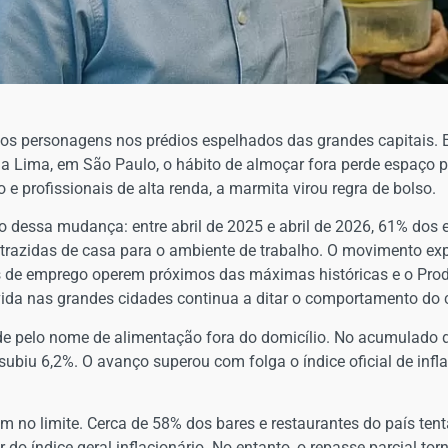
vos personagens nos prédios espelhados das grandes capitais.
ia Lima, em São Paulo, o hábito de almoçar fora perde espaço pa
e profissionais de alta renda, a marmita virou regra de bolso.
 dessa mudança: entre abril de 2025 e abril de 2026, 61% dos e
 trazidas de casa para o ambiente de trabalho. O movimento
es de emprego operem próximos das máximas históricas e o Pro
e vida nas grandes cidades continua a ditar o comportamento do
nde pelo nome de alimentação fora do domicílio. No acumulado 
 subiu 6,2%. O avanço superou com folga o índice oficial de inf
am no limite. Cerca de 58% dos bares e restaurantes do país ten
o índice geral inflacionário. No entanto, o repasse parcial torn