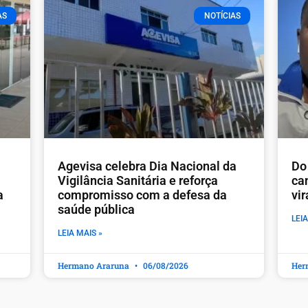
AS
NOTÍCIAS
Agevisa celebra Dia Nacional da
Do 
Vigilância Sanitária e reforça
ca
a
compromisso com a defesa da
vi
saúde pública
LEIA
LEIA MAIS »
Hermano Araruna
06/08/2026
Her