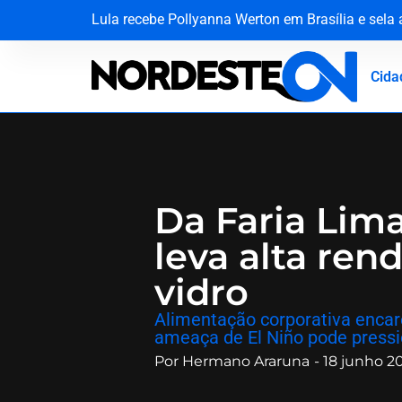
Lula recebe Pollyanna Werton em Brasília e sela
STJ faz história ao cassar cargo de ministro Ma
Quando a escola se recusa a ver: a falha de aco
Justiça da Paraíba decide que recoleta de sang
Cida
Da Faria Lima
leva alta ren
vidro
​Alimentação corporativa enca
ameaça de El Niño pode pressi
Por
Hermano Araruna
-
18 junho 2