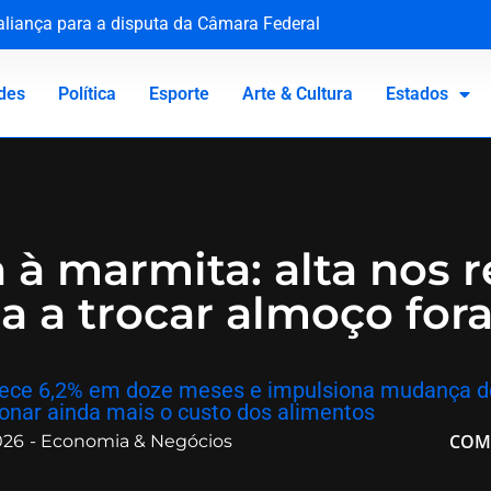
 aliança para a disputa da Câmara Federal
rco Buzzi por assédio e importunação sexual
lhimento diante do abuso escolar
ue em bebê é medida de segurança e não gera dano moral
des
Política
Esporte
Arte & Cultura
Estados
 à marmita: alta nos 
da a trocar almoço for
rece 6,2% em doze meses e impulsiona mudança de 
onar ainda mais o custo dos alimentos
COM
026
-
Economia & Negócios