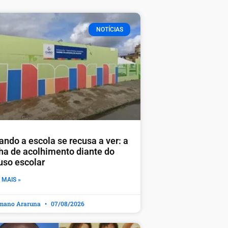
NOTÍCIAS
ando a escola se recusa a ver: a
lha de acolhimento diante do
uso escolar
 MAIS »
mano Araruna
07/08/2026