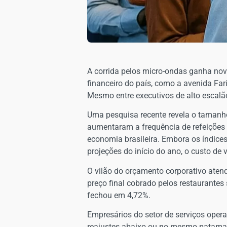
A corrida pelos micro-ondas ganha no
financeiro do país, como a avenida Far
Mesmo entre executivos de alto escalão 
​Uma pesquisa recente revela o tamanho
aumentaram a frequência de refeições
economia brasileira. Embora os índic
projeções do início do ano, o custo d
​O vilão do orçamento corporativo ate
preço final cobrado pelos restaurantes
fechou em 4,72%.
​Empresários do setor de serviços oper
reajustes abaixo ou no mesmo patamar d