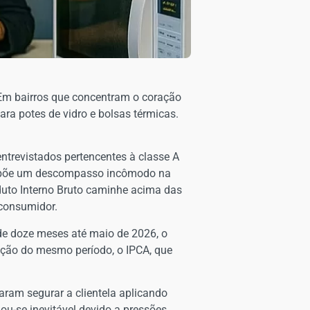
 Em bairros que concentram o coração
ra potes de vidro e bolsas térmicas.
ntrevistados pertencentes à classe A
 expõe um descompasso incômodo na
duto Interno Bruto caminhe acima das
 consumidor.
de doze meses até maio de 2026, o
lação do mesmo período, o IPCA, que
taram segurar a clientela aplicando
ou-se inevitável devido a pressões