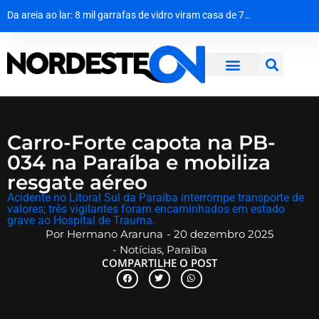
O nerd de barba branca que preferia Homero ao poder
Da areia ao lar: 8 mil garrafas de vidro viram casa de 70 m² em Pernambuco
Menos status, mais patrimônio: o economista que trocou o luxo por um Uno 94
Seu próximo celular roubado pode mandar uma mensagem de volta
Carro-Forte capota na PB-
034 na Paraíba e mobiliza
resgate aéreo
​Acidente no Litoral Sul da Paraíba interrompe transporte de
valores; três vigilantes foram encaminhados em estado
grave ao Hospital de Trauma.
Por
Hermano Araruna
-
20 dezembro 2025
-
Notícias
,
Paraíba
COMPARTILHE O POST