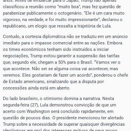
anos. Antes de embarcar para o Japão, Trump não apenas
classificou a reunião como “muito boa”, mas fez questão de
parabenizar publicamente o octogenário. “Ele é um cara muito
vigoroso, na verdade, e foi muito impressionante”, declarou o
republicano, um elogio que ressalta a trajetória de Lula.
​Contudo, a cortesia diplomática não se traduziu em um anúncio
imediato para o impasse comercial entre as nações. Embora
os times econômicos tenham sido instruídos a iniciar
negociações, Trump evitou garantir a suspensão das tarifas
que, segundo ele, chegam a 50% para o Brasil. “Vamos ver o
que acontece. Não sei se alguma coisa vai acontecer, mas
veremos. Eles gostariam de fazer um acordo”, ponderou o chefe
de Estado americano, sinalizando que a disputa por
concessões ainda está em aberto.
​Do lado brasileiro, o otimismo domina a narrativa. Nesta
segunda-feira (27), Lula demonstrou convicção de que um
acerto com Washington será concluído rapidamente, em
questão de poucos dias. O presidente mencionou ter alertado
Trump sobre a necessidade de superar quaisquer divergências
ideológicas em prol dos interesses mútuos de seus povos.