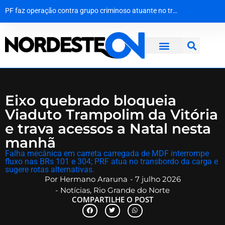
PF faz operação contra grupo criminoso atuante no tráfico de drogas
Do celular na cela ao asfalto: Operação Extramuros desmantela rede de roubo de cargas em Sergipe
Crime silencioso em série assusta moradores e mobiliza polícia no interior da Paraíba
PF cumpre mandado contra investigado por armazenamento de material de abuso sexual infantojuvenil
Eixo quebrado bloqueia
Viaduto Trampolim da Vitória
e trava acessos a Natal nesta
manhã
Falha mecânica em carreta carregada de MDF interrompe
fluxo nas BRs 101 e 304; PRF atua no transbordo da carga e
sugere rotas alternativas.
Por
Hermano Araruna
-
7 julho 2026
-
Notícias
,
Rio Grande do Norte
COMPARTILHE O POST