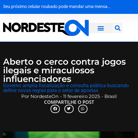
Como surgiu o Dia dos Pais
Mala com R$ 1,3 milhão em dinheiro vivo é interceptada na Bahia a caminho de Maceió
Operação desmantela rede criminosa que faturava R$ 650 mil no interior de Pernambuco
Seu próximo celular roubado pode mandar uma mensagem de volta
Aberto o cerco contra jogos
ilegais e miraculosos
influenciadores
Governo amplia fiscalização e consulta pública buscando
definir novas regras para o setor de apostas
Por
NordesteOn
-
11 fevereiro 2025
-
Brasil
COMPARTILHE O POST