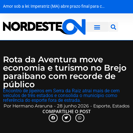
Amor sob a lei: Imperatriz (MA) abre prazo final para casais LGBTQIA+ garantirem casamento gratuito
MPF dá 10 dias para Dnit apresentar prazos de obras e explicações sobre colapso em pontes da BR-101
Cerco na Caatinga: Policiais capturam quarto fugitivo de penitenciária de Nísia Floresta
Dona Inês traz Geraldo Azevedo no Festival de Inverno das Serras
Rota da Aventura move
economia e turismo no Brejo
paraibano com recorde de
público
​Encontro de jipeiros em Serra da Raiz atrai mais de cem
veículos de três estados e consolida o município como
referência do esporte fora de estrada.
Por
Hermano Araruna
-
28 junho 2026
-
Esporte
,
Estados
COMPARTILHE O POST