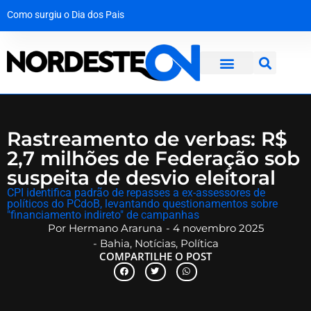
Como surgiu o Dia dos Pais
A força da solidariedade: garoto vítima de tubarão no Grande Recife dá os primeiros passos com prótese
Mala com R$ 1,3 milhão em dinheiro vivo é interceptada na Bahia a caminho de Maceió
Operação desmantela rede criminosa que faturava R$ 650 mil no interior de Pernambuco
Rastreamento de verbas: R$
2,7 milhões de Federação sob
suspeita de desvio eleitoral
​CPI identifica padrão de repasses a ex-assessores de
políticos do PCdoB, levantando questionamentos sobre
"financiamento indireto" de campanhas
Por
Hermano Araruna
-
4 novembro 2025
-
Bahia
,
Notícias
,
Política
COMPARTILHE O POST