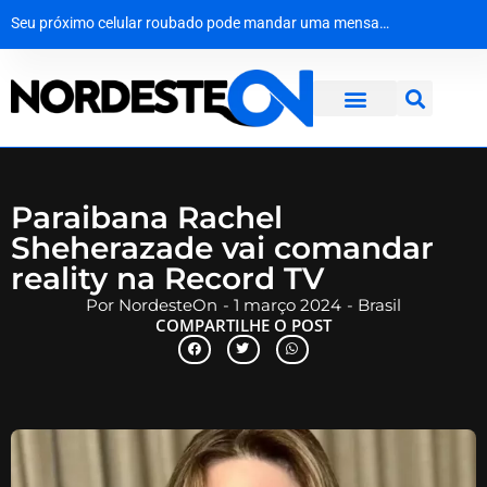
Como surgiu o Dia dos Pais
Mala com R$ 1,3 milhão em dinheiro vivo é interceptada na Bahia a caminho de Maceió
Operação desmantela rede criminosa que faturava R$ 650 mil no interior de Pernambuco
Seu próximo celular roubado pode mandar uma mensagem de volta
Paraibana Rachel
Sheherazade vai comandar
reality na Record TV
Por
NordesteOn
-
1 março 2024
-
Brasil
COMPARTILHE O POST