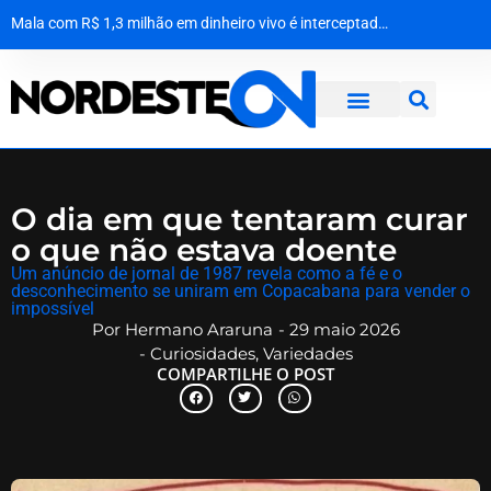
Sanfoneiro Waldonys escapa ileso de forte acidente em Fortaleza
Esquema de agiotagem e extorsão no norte da Bahia movimentou R$ 10 milhões e usava até conta de adolescente
A força da solidariedade: garoto vítima de tubarão no Grande Recife dá os primeiros passos com prótese
Mala com R$ 1,3 milhão em dinheiro vivo é interceptada na Bahia a caminho de Maceió
O dia em que tentaram curar
o que não estava doente
​Um anúncio de jornal de 1987 revela como a fé e o
desconhecimento se uniram em Copacabana para vender o
impossível
Por
Hermano Araruna
-
29 maio 2026
-
Curiosidades
,
Variedades
COMPARTILHE O POST