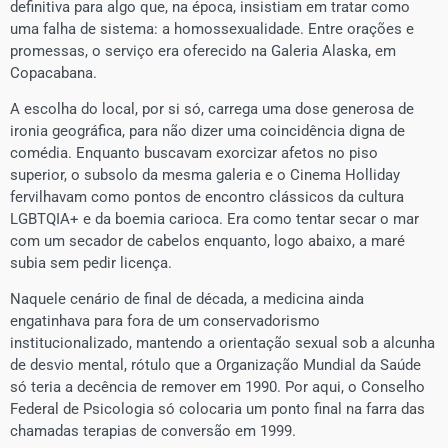
definitiva para algo que, na época, insistiam em tratar como
uma falha de sistema: a homossexualidade. Entre orações e
promessas, o serviço era oferecido na Galeria Alaska, em
Copacabana.
​A escolha do local, por si só, carrega uma dose generosa de
ironia geográfica, para não dizer uma coincidência digna de
comédia. Enquanto buscavam exorcizar afetos no piso
superior, o subsolo da mesma galeria e o Cinema Holliday
fervilhavam como pontos de encontro clássicos da cultura
LGBTQIA+ e da boemia carioca. Era como tentar secar o mar
com um secador de cabelos enquanto, logo abaixo, a maré
subia sem pedir licença.
​Naquele cenário de final de década, a medicina ainda
engatinhava para fora de um conservadorismo
institucionalizado, mantendo a orientação sexual sob a alcunha
de desvio mental, rótulo que a Organização Mundial da Saúde
só teria a decência de remover em 1990. Por aqui, o Conselho
Federal de Psicologia só colocaria um ponto final na farra das
chamadas terapias de conversão em 1999.