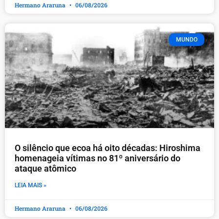
Hermano Araruna
06/08/2026
MUNDO
O silêncio que ecoa há oito décadas: Hiroshima
homenageia vítimas no 81º aniversário do
ataque atômico
LEIA MAIS »
Hermano Araruna
06/08/2026