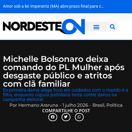
Amor sob a lei: Imperatriz (MA) abre prazo final para casais LGBTQIA+ garantirem casamento gratuito
MPF dá 10 dias para Dnit apresentar prazos de obras e explicações sobre colapso em pontes da BR-101
Cerco na Caatinga: Policiais capturam quarto fugitivo de penitenciária de Nísia Floresta
Dona Inês traz Geraldo Azevedo no Festival de Inverno das Serras
​Michelle Bolsonaro deixa
comando do PL Mulher após
desgaste público e atritos
com clã familiar
Ex-primeira-dama alega foco em cuidados com o marido e a
filha, enquanto cúpula partidária tenta conter danos na
campanha eleitoral
Por
Hermano Araruna
-
1 julho 2026
-
Brasil
,
Política
COMPARTILHE O POST