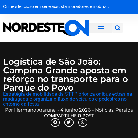
Amor sob a lei: Imperatriz (MA) abre prazo final para casais LGBTQIA+ garantirem casamento gratuito
MPF dá 10 dias para Dnit apresentar prazos de obras e explicações sobre colapso em pontes da BR-101
Crime silencioso em série assusta moradores e mobiliza polícia no interior da Paraíba
Golpe no cofre do crime: operação desmantela rede de extorsão e lavagem de dinheiro na Bahia
Logística de São João:
Campina Grande aposta em
reforço no transporte para o
Parque do Povo
​Estratégia de mobilidade da STTP prioriza ônibus extras na
madrugada e organiza o fluxo de veículos e pedestres no
entorno da festa
Por
Hermano Araruna
-
4 junho 2026
-
Notícias
,
Paraíba
COMPARTILHE O POST