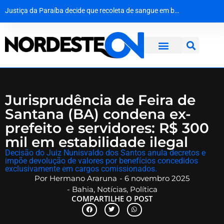
Do palco do ‘É o Tchan’ aos canteiros de obras no Canadá: a virada de vida de Jacaré
O silêncio que ecoa há oito décadas: Hiroshima homenageia vítimas no 81º aniversário do ataque atômico
Agevisa celebra Dia Nacional da Vigilância Sanitária e reforça compromisso com a defesa da saúde pública
Justiça da Paraíba decide que recoleta de sangue em bebê é medida de segurança e não gera dano moral
Jurisprudência de Feira de
Santana (BA) condena ex-
prefeito e servidores: R$ 300
mil em estabilidade ilegal
​Decisão do Juiz Nunisvaldo dos Santos anula decretos e
impõe devolução de valores por benefícios concedidos
exclusivamente em cargos comissionados.
Por
Hermano Araruna
-
6 novembro 2025
-
Bahia
,
Notícias
,
Política
COMPARTILHE O POST