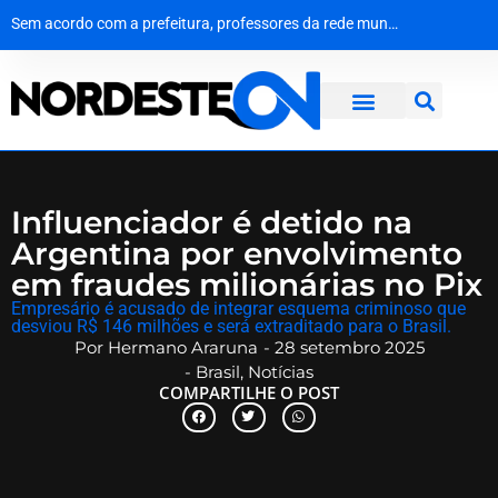
Do celular na cela ao asfalto: Operação Extramuros desmantela rede de roubo de cargas em Sergipe
Vídeo: PF faz operação contra grupo criminoso atuante no tráfico de drogas
​Sem acordo com a prefeitura, professores da rede municipal de Natal entram em greve por tempo indeterminado
Operação em Barrolândia fecha casa de prostituição e apura suspeita de exploração infantil no extremo sul baiano
Influenciador é detido na
Argentina por envolvimento
em fraudes milionárias no Pix
Empresário é acusado de integrar esquema criminoso que
desviou R$ 146 milhões e será extraditado para o Brasil.
Por
Hermano Araruna
-
28 setembro 2025
-
Brasil
,
Notícias
COMPARTILHE O POST