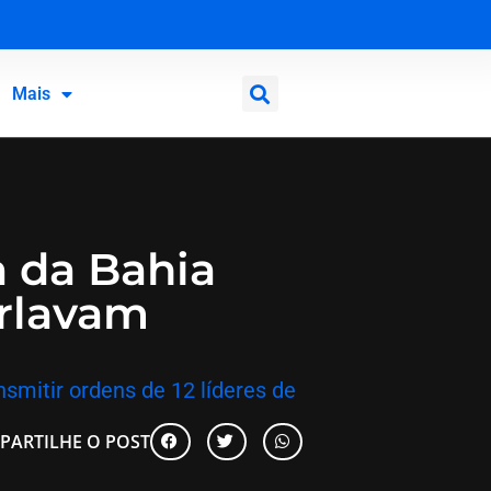
Mais
a da Bahia
rlavam
nsmitir ordens de 12 líderes de
PARTILHE O POST