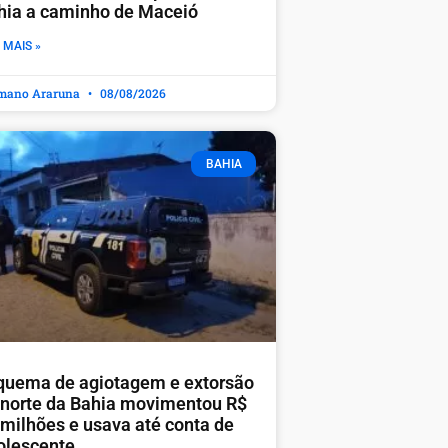
hia a caminho de Maceió
 MAIS »
mano Araruna
08/08/2026
BAHIA
quema de agiotagem e extorsão
 norte da Bahia movimentou R$
 milhões e usava até conta de
olescente