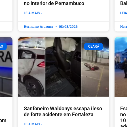
no interior de Pernambuco
Ba
LEIA MAIS »
LEIA
Hermano Araruna
08/08/2026
Her
AS
CEARÁ
Sanfoneiro Waldonys escapa ileso
Es
de forte acidente em Fortaleza
no
com
10
LEIA MAIS »
ad