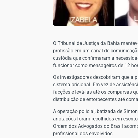
​O Tribunal de Justiça da Bahia mante
profissão em um canal de comunicação 
custódia que confirmaram a necessidad
funcionar como mensageiros de 12 home
​Os investigadores descobriram que a pr
sistema prisional. Em vez de assistênci
facções e levá-las até os comparsas q
distribuição de entorpecentes até com
​A operação policial, batizada de Sint
anotações foram recolhidos em escritór
Ordem dos Advogados do Brasil acompan
profissional dos envolvidos.