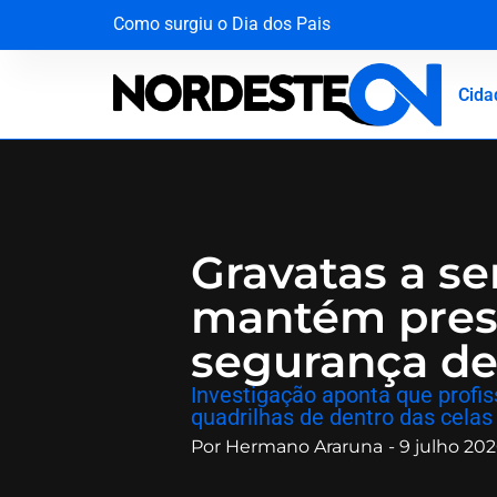
Como surgiu o Dia dos Pais
Operação desmantela rede criminosa que faturav
Mala com R$ 1,3 milhão em dinheiro vivo é inte
A força da solidariedade: garoto vítima de tuba
Cida
Gravatas a se
mantém pres
segurança de
​Investigação aponta que profis
quadrilhas de dentro das celas
Por
Hermano Araruna
-
9 julho 20