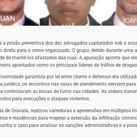
ve a prisão preventiva dos dez advogados capturados sob a acus
direta para o crime organizado. O grupo, detido durante uma aç
e de mantê-los afastados das ruas. A apuração aponta que eles
ns apontados como os principais líderes do tráfico de drogas
oximidade garantida por lei entre cliente e defensor era utiliz
a jurídica, os encontros nas salas de atendimento serviam para 
ue controlavam as bocas de fumo nas cidades. As ordens transmi
andos para execuções e ataques violentos.
onia de Gravata, realizou varreduras e apreensões em múltiplos 
ios e residências para mapear a extensão da infiltração crimino
ha o caso para analisar as sanções administrativas e a possív