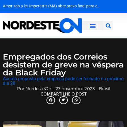
Amor sob a lei: Imperatriz (MA) abre prazo final para casais LGBTQIA+ garantirem casamento gratuito
MPF dá 10 dias para Dnit apresentar prazos de obras e explicações sobre colapso em pontes da BR-101
Cerco na Caatinga: Policiais capturam quarto fugitivo de penitenciária de Nísia Floresta
Dona Inês traz Geraldo Azevedo no Festival de Inverno das Serras
Empregados dos Correios
desistem de greve na véspera
da Black Friday
Acordo proposto pela empresa pode ser fechado no próximo
dia 28
Por
NordesteOn
-
23 novembro 2023
-
Brasil
COMPARTILHE O POST