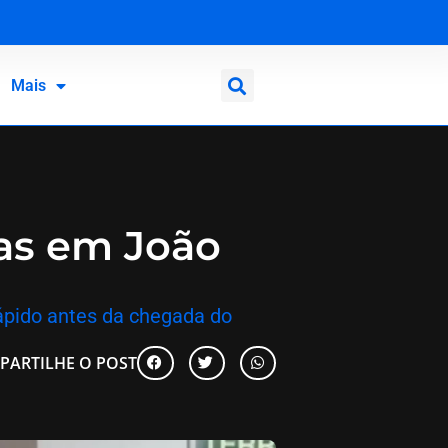
Mais
as em João
ápido antes da chegada do
PARTILHE O POST