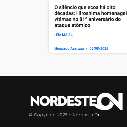
O silêncio que ecoa há oito
décadas: Hiroshima homenage
vítimas no 81º aniversário do
ataque atômico
LEIA MAIS »
Hermano Araruna
06/08/2026
© Copyright 2023 – Nordeste On