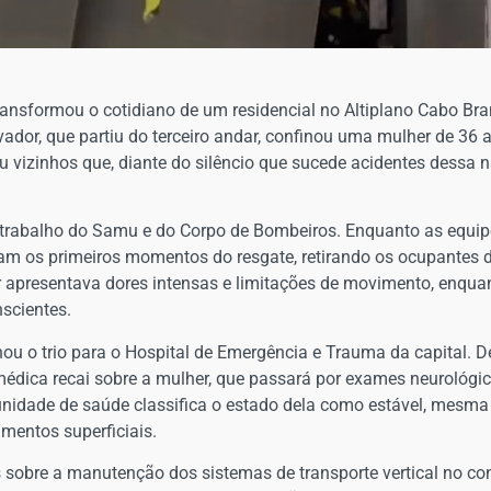
) transformou o cotidiano de um residencial no Altiplano Cabo 
ador, que partiu do terceiro andar, confinou uma mulher de 36 a
u vizinhos que, diante do silêncio que sucede acidentes dessa 
 trabalho do Samu e do Corpo de Bombeiros. Enquanto as equipe
aram os primeiros momentos do resgate, retirando os ocupantes
r apresentava dores intensas e limitações de movimento, enquan
scientes.
ou o trio para o Hospital de Emergência e Trauma da capital.
 médica recai sobre a mulher, que passará por exames neurológ
 unidade de saúde classifica o estado dela como estável, mesma
mentos superficiais.
as sobre a manutenção dos sistemas de transporte vertical no 