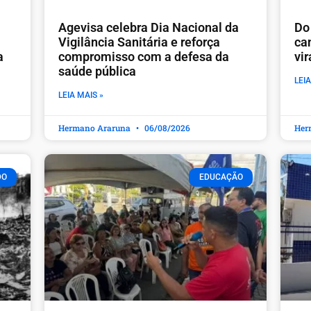
Agevisa celebra Dia Nacional da
Do 
Vigilância Sanitária e reforça
ca
a
compromisso com a defesa da
vi
saúde pública
LEIA
LEIA MAIS »
Hermano Araruna
06/08/2026
Her
DO
EDUCAÇÃO