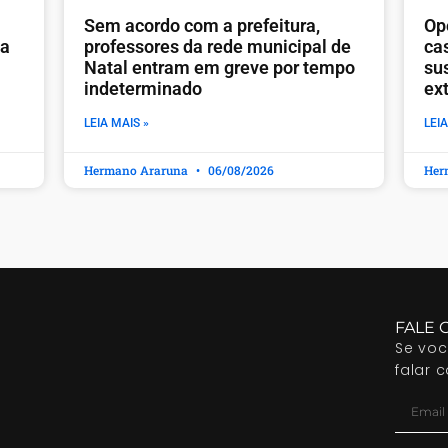
​Sem acordo com a prefeitura,
Op
ia
professores da rede municipal de
ca
Natal entram em greve por tempo
sus
indeterminado
ex
LEIA MAIS »
LEIA
Hermano Araruna
06/08/2026
Her
FALE 
Se vo
falar 