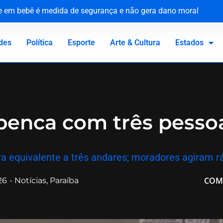
ue em bebê é medida de segurança e não gera dano moral
tária e reforça compromisso com a defesa da saúde pública
o Canadá: a virada de vida de Jacaré
 homenageia vítimas no 81º aniversário do ataque atômico
des
Política
Esporte
Arte & Cultura
Estados
penca com três pesso
 equivalente a três andares; moradores agiram r
COM
26
-
Notícias
,
Paraíba