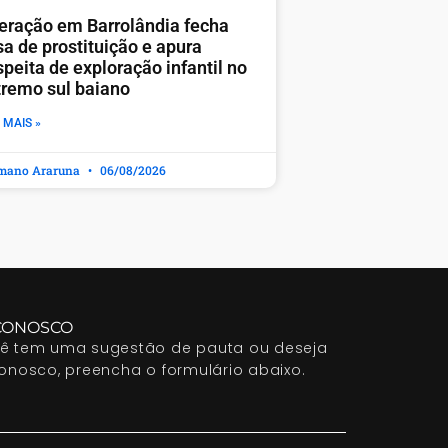
eração em Barrolândia fecha
sa de prostituição e apura
peita de exploração infantil no
tremo sul baiano
 MAIS »
mano Araruna
06/08/2026
CONOSCO
cê tem uma sugestão de pauta ou deseja
conosco, preencha o formulário abaixo.