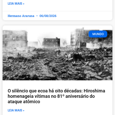
LEIA MAIS »
Hermano Araruna
06/08/2026
MUNDO
O silêncio que ecoa há oito décadas: Hiroshima
homenageia vítimas no 81º aniversário do
ataque atômico
LEIA MAIS »