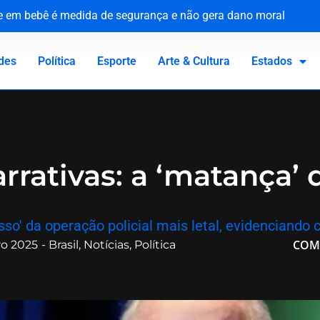
ue em bebê é medida de segurança e não gera dano moral
tária e reforça compromisso com a defesa da saúde pública
o Canadá: a virada de vida de Jacaré
 homenageia vítimas no 81º aniversário do ataque atômico
des
Política
Esporte
Arte & Cultura
Estados
rativas: a ‘matança’ 
esso' da operação policial mais letal, evidenciand
COM
o 2025
-
Brasil
,
Notícias
,
Política