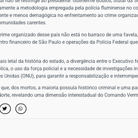
 não se restringe ao presidente. Guilherme Boulos, titular da S
camente a metodologia empregada pela polícia fluminense no c
nte e menos demagógica no enfrentamento ao crime organizad
comunidades carentes.
rime organizado desse país não está no barraco de uma favela
entro financeiro de São Paulo e operações da Polícia Federal qu
 letal da história do estado, a divergência entre o Executivo 
lica, o uso da força policial e a necessidade de investigaçõe
Unidas (ONU), para garantir a responsabilização e interromper 
 que, dos mortos, a maioria possuía histórico criminal e uma par
Norte, revelando uma dimensão interestadual do Comando Verm