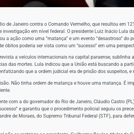
io de Janeiro contra o Comando Vermelho, que resultou em 121 m
investigação em nível federal. O presidente Luiz Inácio Lula da
cou a ação como uma “matança” e um evento “desastroso” do po
de óbitos poderia ser vista como um “sucesso” em uma perspec
ntrevista a veículos internacionais na capital paraense, sublinha
as das mortes. Lula indicou que a União está buscando a partic
 enfatizando que a ordem judicial era de prisão dos suspeitos, e
prisão. Não tinha ordem de matança e houve uma matança. É imp
dente.
mente com a do governador do Rio de Janeiro, Cláudio Castro (PL)
cesso” e garantiu que o procedimento policial seguiu os precei
xandre de Moraes, do Supremo Tribunal Federal (STF), para defe