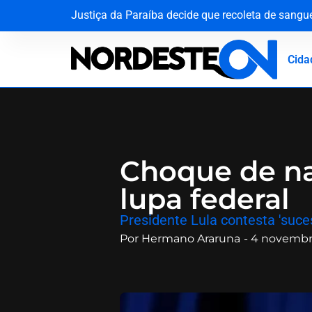
Justiça da Paraíba decide que recoleta de sang
Agevisa celebra Dia Nacional da Vigilância Sani
Do palco do ‘É o Tchan’ aos canteiros de obras n
O silêncio que ecoa há oito décadas: Hiroshima
Cida
Choque de nar
lupa federal
​Presidente Lula contesta 'suc
Por
Hermano Araruna
-
4 novembr