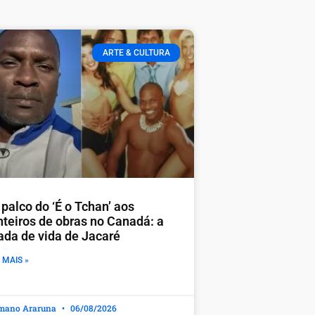
ARTE & CULTURA
palco do ‘É o Tchan’ aos
nteiros de obras no Canadá: a
rada de vida de Jacaré
 MAIS »
mano Araruna
06/08/2026