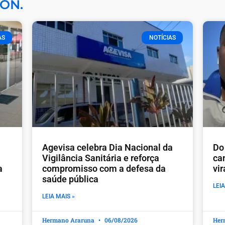
ON.
AS
NOTÍCIAS
Agevisa celebra Dia Nacional da
Do 
Vigilância Sanitária e reforça
ca
a
compromisso com a defesa da
vi
saúde pública
LEIA
LEIA MAIS »
Hermano Araruna
06/08/2026
Her