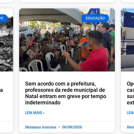
DO
EDUCAÇÃO
​Sem acordo com a prefeitura,
Op
ia
professores da rede municipal de
ca
Natal entram em greve por tempo
sus
indeterminado
ex
LEIA MAIS »
LEIA
Hermano Araruna
06/08/2026
Her