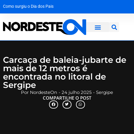
Como surgiu o Dia dos Pais
A força da solidariedade: garoto vítima de tubarão no Grande Recife dá os primeiros passos com prótese
Mala com R$ 1,3 milhão em dinheiro vivo é interceptada na Bahia a caminho de Maceió
Operação desmantela rede criminosa que faturava R$ 650 mil no interior de Pernambuco
Carcaça de baleia-jubarte de
mais de 12 metros é
encontrada no litoral de
Sergipe
Por
NordesteOn
-
24 julho 2025
-
Sergipe
COMPARTILHE O POST