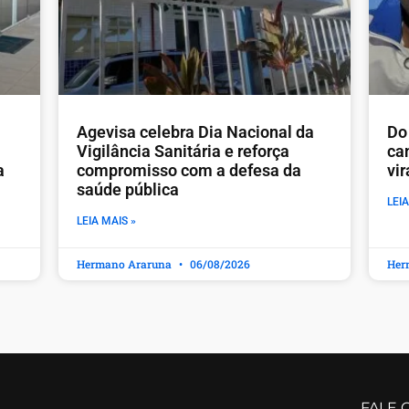
Agevisa celebra Dia Nacional da
Do 
Vigilância Sanitária e reforça
ca
a
compromisso com a defesa da
vi
saúde pública
LEIA
LEIA MAIS »
Hermano Araruna
06/08/2026
Her
FALE 