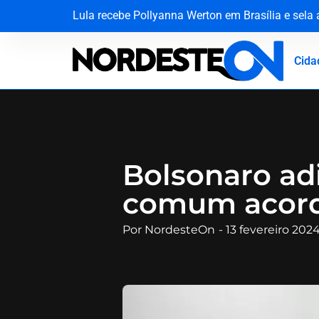
Lula recebe Pollyanna Werton em Brasília e sela
STJ faz história ao cassar cargo de ministro Ma
Quando a escola se recusa a ver: a falha de aco
Justiça da Paraíba decide que recoleta de sang
Cida
Bolsonaro ad
comum acord
Por
NordesteOn
-
13 fevereiro 202