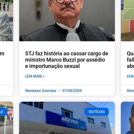
em
STJ faz história ao cassar cargo de
Qu
ministro Marco Buzzi por assédio
fa
e importunação sexual
ab
LEIA MAIS »
LEIA
Hermano Araruna
07/08/2026
Her
AS
NOTÍCIAS