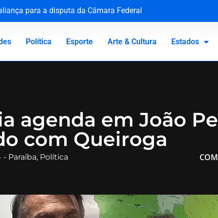
 aliança para a disputa da Câmara Federal
rco Buzzi por assédio e importunação sexual
lhimento diante do abuso escolar
ue em bebê é medida de segurança e não gera dano moral
des
Política
Esporte
Arte & Cultura
Estados
ia agenda em João P
o com Queiroga
COM
4
-
Paraíba
,
Política