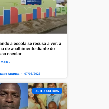
ando a escola se recusa a ver: a
lha de acolhimento diante do
uso escolar
 MAIS »
mano Araruna
07/08/2026
ARTE & CULTURA