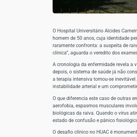
O Hospital Universitário Alcides Carne
homem de 50 anos, cuja identidade pe
raramente confronta: a suspeita de rai
clínica”, aguarda o veredito dos exame
A cronologia da enfermidade revela a v
depois, o sistema de saúde já não con
a terapia intensiva tornou-se inevitáv
instabilidade arterial e um compromet
O que diferencia este caso de outras e
aerofobia, espasmos musculares involu
biológicas da raiva. Quando o vírus at
estado de confusão e pânico fisiológic
O desafio clínico no HUAC é monumental