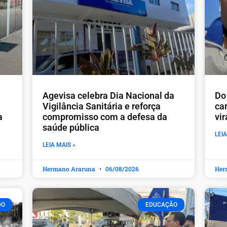
Agevisa celebra Dia Nacional da
Do 
Vigilância Sanitária e reforça
ca
a
compromisso com a defesa da
vi
saúde pública
LEIA
LEIA MAIS »
Hermano Araruna
06/08/2026
Her
DO
EDUCAÇÃO