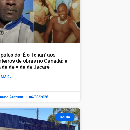
palco do ‘É o Tchan’ aos
nteiros de obras no Canadá: a
rada de vida de Jacaré
 MAIS »
mano Araruna
06/08/2026
BAHIA