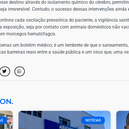
esse destino através do isolamento químico do cérebro, permit
eja irreversível. Contudo, o sucesso dessas intervenções ainda é
itora cada oscilação pressórica do paciente, a vigilância sanit
 da exposição, seja por contato com animais domésticos não v
o com morcegos hematófagos.
enas um boletim médico; é um lembrete de que o saneamento, 
as barreiras reais entre a saúde pública e um vírus que, uma v
ON.
AS
NOTÍCIAS