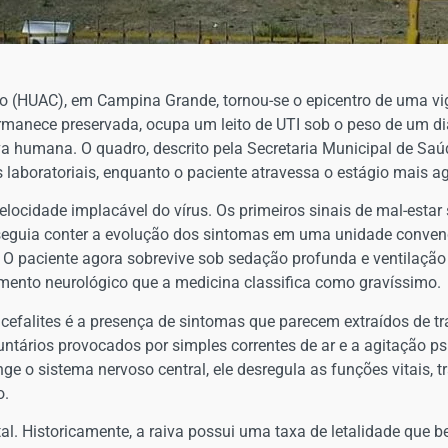
iro (HUAC), em Campina Grande, tornou-se o epicentro de uma vi
rmanece preservada, ocupa um leito de UTI sob o peso de um d
va humana. O quadro, descrito pela Secretaria Municipal de Sa
s laboratoriais, enquanto o paciente atravessa o estágio mais ag
elocidade implacável do vírus. Os primeiros sinais de mal-estar
seguia conter a evolução dos sintomas em uma unidade convenci
el. O paciente agora sobrevive sob sedação profunda e ventilaç
imento neurológico que a medicina classifica como gravíssimo.
ncefalites é a presença de sintomas que parecem extraídos de t
ntários provocados por simples correntes de ar e a agitação p
inge o sistema nervoso central, ele desregula as funções vitais
o.
. Historicamente, a raiva possui uma taxa de letalidade que be