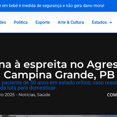
ue em bebê é medida de segurança e não gera dano moral
tária e reforça compromisso com a defesa da saúde pública
o Canadá: a virada de vida de Jacaré
 homenageia vítimas no 81º aniversário do ataque atômico
des
Política
Esporte
Arte & Cultura
Estados
na à espreita no Agr
m Campina Grande, PB
a paciente de 50 anos em estado crítico; caso reac
da luta para domesticar.
COM
ro 2025
-
Notícias
,
Saúde