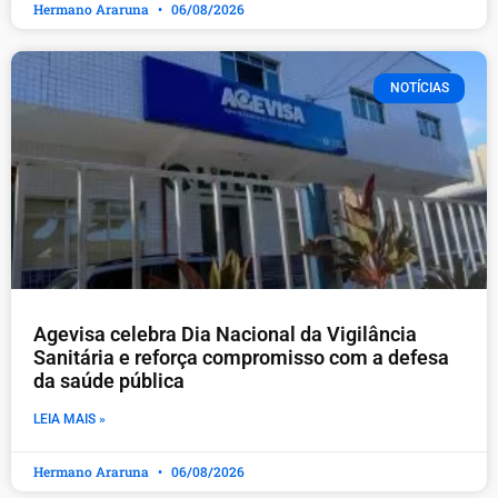
Hermano Araruna
06/08/2026
NOTÍCIAS
Agevisa celebra Dia Nacional da Vigilância
Sanitária e reforça compromisso com a defesa
da saúde pública
LEIA MAIS »
Hermano Araruna
06/08/2026