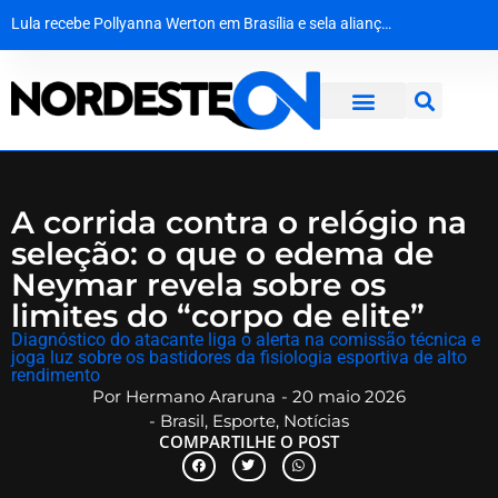
Lula recebe Pollyanna Werton em Brasília e sela aliança para a disputa da Câmara Federal
STJ faz história ao cassar cargo de ministro Marco Buzzi por assédio e importunação sexual
Quando a escola se recusa a ver: a falha de acolhimento diante do abuso escolar
Justiça da Paraíba decide que recoleta de sangue em bebê é medida de segurança e não gera dano moral
A corrida contra o relógio na
seleção: o que o edema de
Neymar revela sobre os
limites do “corpo de elite”
​Diagnóstico do atacante liga o alerta na comissão técnica e
joga luz sobre os bastidores da fisiologia esportiva de alto
rendimento
Por
Hermano Araruna
-
20 maio 2026
-
Brasil
,
Esporte
,
Notícias
COMPARTILHE O POST