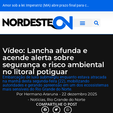
Amor sob a lei: Imperatriz (MA) abre prazo final para casais LGBTQIA+ garantirem casamento gratuito
MPF dá 10 dias para Dnit apresentar prazos de obras e explicações sobre colapso em pontes da BR-101
Cerco na Caatinga: Policiais capturam quarto fugitivo de penitenciária de Nísia Floresta
Dona Inês traz Geraldo Azevedo no Festival de Inverno das Serras
Vídeo: Lancha afunda e
acende alerta sobre
segurança e risco ambiental
no litoral potiguar
​Embarcação de luxo submergiu enquanto estava atracada
na manhã desta segunda-feira (22), mobilizando
autoridades e gerando apreensão em um dos ecossistemas
mais sensíveis do Rio Grande do Norte.
Por
Hermano Araruna
-
22 dezembro 2025
-
Notícias
,
Rio Grande do Norte
COMPARTILHE O POST