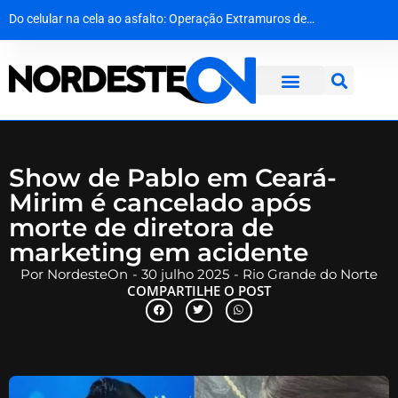
Do celular na cela ao asfalto: Operação Extramuros desmantela rede de roubo de cargas em Sergipe
Crime silencioso em série assusta moradores e mobiliza polícia no interior da Paraíba
Golpe no cofre do crime: operação desmantela rede de extorsão e lavagem de dinheiro na Bahia
PF cumpre mandado contra investigado por armazenamento de material de abuso sexual infantojuvenil
Show de Pablo em Ceará-
Mirim é cancelado após
morte de diretora de
marketing em acidente
Por
NordesteOn
-
30 julho 2025
-
Rio Grande do Norte
COMPARTILHE O POST