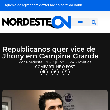
Esquema de agiotagem e extorsão no norte da Bahia movimentou R$ 10 milhões e usava até conta de adolescente
Lula recebe Pollyanna Werton em Brasília e sela aliança para a disputa da Câmara Federal
STJ faz história ao cassar cargo de ministro Marco Buzzi por assédio e importunação sexual
Quando a escola se recusa a ver: a falha de acolhimento diante do abuso escolar
Republicanos quer vice de
Jhony em Campina Grande
Por
NordesteOn
-
9 julho 2024
-
Política
COMPARTILHE O POST