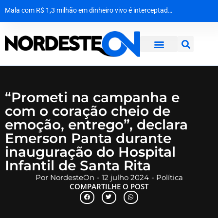
Sanfoneiro Waldonys escapa ileso de forte acidente em Fortaleza
Esquema de agiotagem e extorsão no norte da Bahia movimentou R$ 10 milhões e usava até conta de adolescente
A força da solidariedade: garoto vítima de tubarão no Grande Recife dá os primeiros passos com prótese
Mala com R$ 1,3 milhão em dinheiro vivo é interceptada na Bahia a caminho de Maceió
“Prometi na campanha e
com o coração cheio de
emoção, entrego”, declara
Emerson Panta durante
inauguração do Hospital
Infantil de Santa Rita
Por
NordesteOn
-
12 julho 2024
-
Política
COMPARTILHE O POST