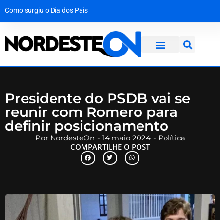
Como surgiu o Dia dos Pais
A força da solidariedade: garoto vítima de tubarão no Grande Recife dá os primeiros passos com prótese
Mala com R$ 1,3 milhão em dinheiro vivo é interceptada na Bahia a caminho de Maceió
Operação desmantela rede criminosa que faturava R$ 650 mil no interior de Pernambuco
Presidente do PSDB vai se
reunir com Romero para
definir posicionamento
Por
NordesteOn
-
14 maio 2024
-
Política
COMPARTILHE O POST