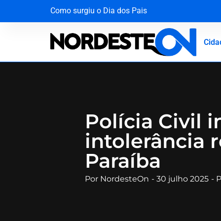
Como surgiu o Dia dos Pais
Operação desmantela rede criminosa que faturav
Mala com R$ 1,3 milhão em dinheiro vivo é inte
A força da solidariedade: garoto vítima de tuba
Cida
Polícia Civil
intolerância 
Paraíba
Por
NordesteOn
-
30 julho 2025
-
P