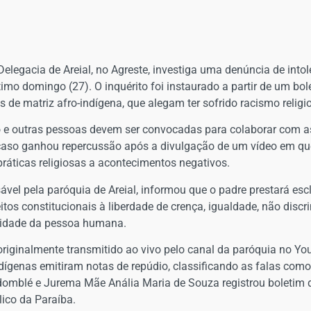
 Delegacia de Areial, no Agreste, investiga uma denúncia de intol
mo domingo (27). O inquérito foi instaurado a partir de um bole
ões de matriz afro-indígena, que alegam ter sofrido racismo relig
e outras pessoas devem ser convocadas para colaborar com a
caso ganhou repercussão após a divulgação de um vídeo em que 
práticas religiosas a acontecimentos negativos.
vel pela paróquia de Areial, informou que o padre prestará e
os constitucionais à liberdade de crença, igualdade, não discrim
nidade da pessoa humana.
originalmente transmitido ao vivo pelo canal da paróquia no Yo
indígenas emitiram notas de repúdio, classificando as falas como
mblé e Jurema Mãe Anália Maria de Souza registrou boletim de 
lico da Paraíba.