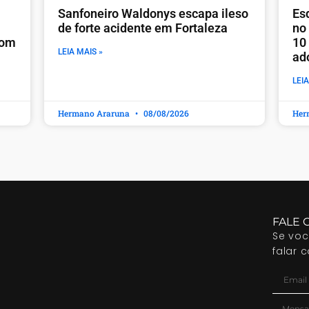
Sanfoneiro Waldonys escapa ileso
Es
de forte acidente em Fortaleza
no
com
10
LEIA MAIS »
ad
LEIA
Hermano Araruna
08/08/2026
Her
FALE 
Se vo
falar 