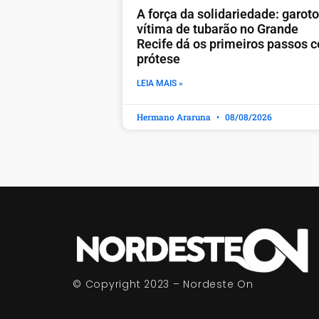
A força da solidariedade: garoto
vítima de tubarão no Grande
Recife dá os primeiros passos 
prótese
LEIA MAIS »
Hermano Araruna
08/08/2026
© Copyright 2023 – Nordeste On