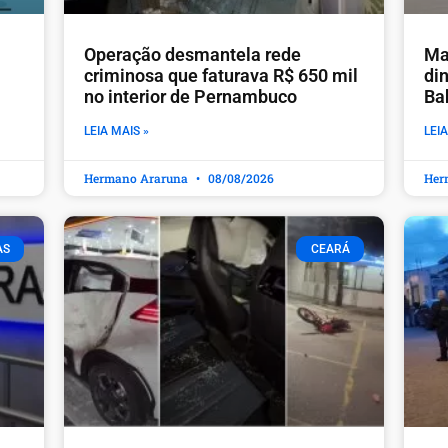
Operação desmantela rede
Ma
criminosa que faturava R$ 650 mil
din
no interior de Pernambuco
Ba
LEIA MAIS »
LEIA
Hermano Araruna
08/08/2026
Her
AS
CEARÁ