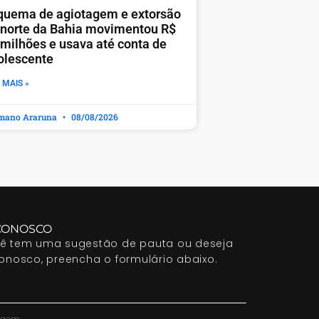
quema de agiotagem e extorsão
 norte da Bahia movimentou R$
 milhões e usava até conta de
olescente
 MAIS »
mano Araruna
08/08/2026
CONOSCO
cê tem uma sugestão de pauta ou deseja
conosco, preencha o formulário abaixo.