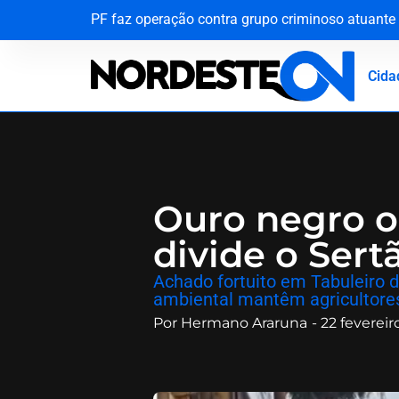
PF faz operação contra grupo criminoso atuante 
Do celular na cela ao asfalto: Operação Extramu
PF cumpre mandado contra investigado por arma
Crime silencioso em série assusta moradores e mo
Cida
Ouro negro o
divide o Sert
​Achado fortuito em Tabuleiro 
ambiental mantêm agricultore
Por
Hermano Araruna
-
22 fevereir