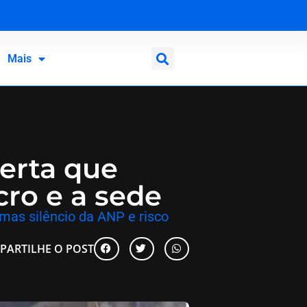
Mais
erta que
cro e a sede
 mas silêncio da ANP e risco
PARTILHE O POST