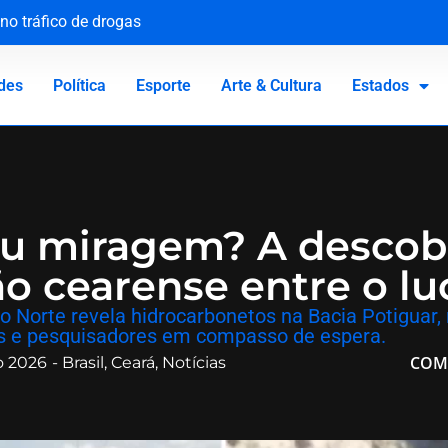
no tráfico de drogas
ros desmantela rede de roubo de cargas em Sergipe
zenamento de material de abuso sexual infantojuvenil
biliza polícia no interior da Paraíba
des
Política
Esporte
Arte & Cultura
Estados
u miragem? A descob
ão cearense entre o lu
do Norte revela hidrocarbonetos na Bacia Potiguar,
s e pesquisadores em compasso de espera.
COM
o 2026
-
Brasil
,
Ceará
,
Notícias