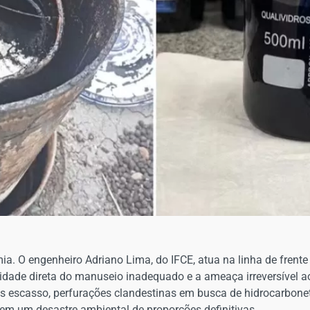
a. O engenheiro Adriano Lima, do IFCE, atua na linha de frente 
xicidade direta do manuseio inadequado e a ameaça irreversível 
is escasso, perfurações clandestinas em busca de hidrocarbon
m um desastre ambiental de proporções definitivas.