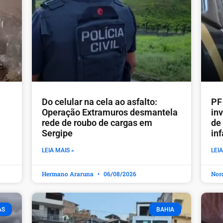
Do celular na cela ao asfalto:
PF
Operação Extramuros desmantela
in
rede de roubo de cargas em
de
Sergipe
inf
LEIA MAIS »
LEIA
Hermano Araruna
06/08/2026
Nor
AS
BAHIA