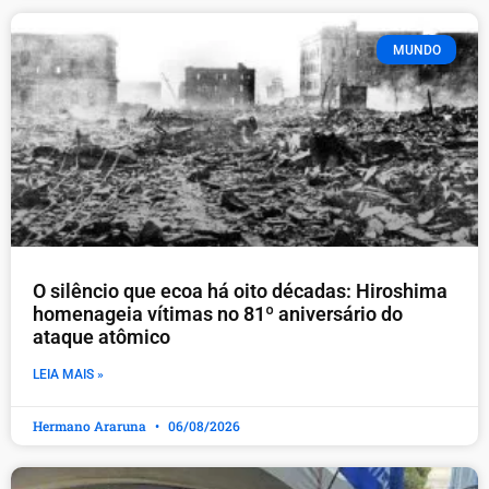
MUNDO
O silêncio que ecoa há oito décadas: Hiroshima
homenageia vítimas no 81º aniversário do
ataque atômico
LEIA MAIS »
Hermano Araruna
06/08/2026