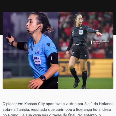
​O placar em Kansas City apontava a vitória por 3 a 1 da Holanda
sobre a Tunísia, resultado que carimbou a liderança holandesa
no Grupo F e sua vaga nas oitavas de final. No entanto, o