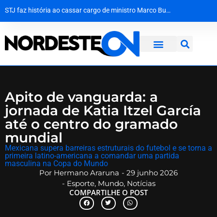
STJ faz história ao cassar cargo de ministro Marco Buzzi por assédio e importunação sexual
Agevisa celebra Dia Nacional da Vigilância Sanitária e reforça compromisso com a defesa da saúde pública
Quando a escola se recusa a ver: a falha de acolhimento diante do abuso escolar
Justiça da Paraíba decide que recoleta de sangue em bebê é medida de segurança e não gera dano moral
Apito de vanguarda: a
jornada de Katia Itzel García
até o centro do gramado
mundial
​Mexicana supera barreiras estruturais do futebol e se torna a
primeira latino-americana a comandar uma partida
masculina na Copa do Mundo
Por
Hermano Araruna
-
29 junho 2026
-
Esporte
,
Mundo
,
Notícias
COMPARTILHE O POST