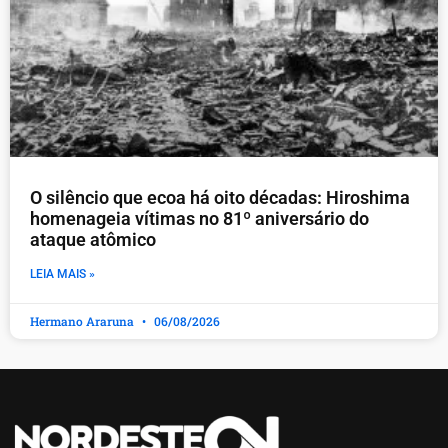
O silêncio que ecoa há oito décadas: Hiroshima
homenageia vítimas no 81º aniversário do
ataque atômico
LEIA MAIS »
Hermano Araruna
06/08/2026