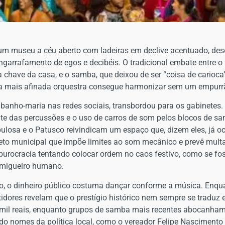
 um museu a céu aberto com ladeiras em declive acentuado, desc
ngarrafamento de egos e decibéis. O tradicional embate entre o 
have da casa, e o samba, que deixou de ser “coisa de carioca” 
 a mais afinada orquestra consegue harmonizar sem um empurrão
banho-maria nas redes sociais, transbordou para os gabinetes.
e das percussões e o uso de carros de som pelos blocos de sa
bulosa e o Patusco reivindicam um espaço que, dizem eles, já
creto municipal que impõe limites ao som mecânico e prevê mult
 burocracia tentando colocar ordem no caos festivo, como se fo
rmigueiro humano.
o, o dinheiro público costuma dançar conforme a música. Enqua
tidores revelam que o prestígio histórico nem sempre se traduz e
 mil reais, enquanto grupos de samba mais recentes abocanham 
o nomes da política local, como o vereador Felipe Nascimento e