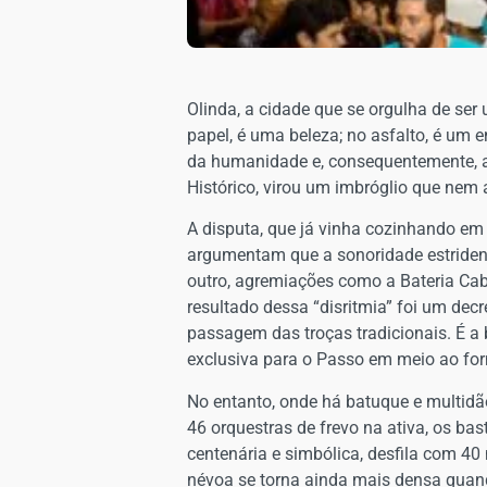
Olinda, a cidade que se orgulha de ser
papel, é uma beleza; no asfalto, é um e
da humanidade e, consequentemente, a c
Histórico, virou um imbróglio que nem
A disputa, que já vinha cozinhando em 
argumentam que a sonoridade estrident
outro, agremiações como a Bateria Ca
resultado dessa “disritmia” foi um de
passagem das troças tradicionais. É a
exclusiva para o Passo em meio ao fo
No entanto, onde há batuque e multidã
46 orquestras de frevo na ativa, os bas
centenária e simbólica, desfila com 40
névoa se torna ainda mais densa quand