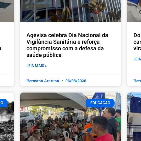
Agevisa celebra Dia Nacional da
Do 
Vigilância Sanitária e reforça
ca
a
compromisso com a defesa da
vi
saúde pública
LEIA
LEIA MAIS »
Hermano Araruna
06/08/2026
Her
DO
EDUCAÇÃO