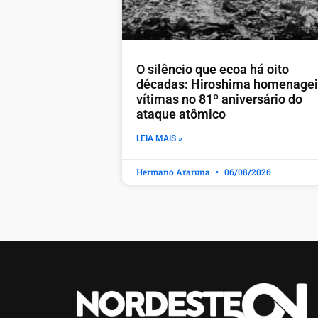
O silêncio que ecoa há oito
décadas: Hiroshima homenage
vítimas no 81º aniversário do
ataque atômico
LEIA MAIS »
Hermano Araruna
06/08/2026