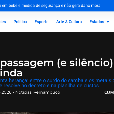
ue em bebê é medida de segurança e não gera dano moral
tária e reforça compromisso com a defesa da saúde pública
o Canadá: a virada de vida de Jacaré
 homenageia vítimas no 81º aniversário do ataque atômico
des
Política
Esporte
Arte & Cultura
Estados
passagem (e silêncio)
linda
anta herança: entre o surdo do samba e os metais d
 resolve no decreto e na planilha de custos.
COM
o 2026
-
Notícias
,
Pernambuco