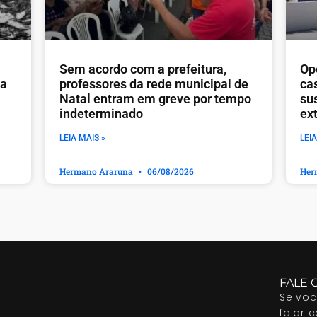
​Sem acordo com a prefeitura,
Op
ia
professores da rede municipal de
ca
Natal entram em greve por tempo
sus
indeterminado
ex
LEIA MAIS »
LEIA
Hermano Araruna
06/08/2026
Her
FALE 
Se vo
falar 