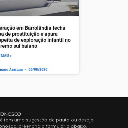
eração em Barrolândia fecha
sa de prostituição e apura
peita de exploração infantil no
tremo sul baiano
 MAIS »
mano Araruna
06/08/2026
CONOSCO
cê tem uma sugestão de pauta ou deseja
conosco, preencha o formulário abaixo.