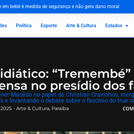
ue em bebê é medida de segurança e não gera dano moral
tária e reforça compromisso com a defesa da saúde pública
o Canadá: a virada de vida de Jacaré
 homenageia vítimas no 81º aniversário do ataque atômico
des
Política
Esporte
Arte & Cultura
Estados
midiático: “Tremembé”
tensa no presídio dos
elner Macêdo no papel de Christian Cravinhos, me
 e levantando o debate sobre o fascínio do true cr
COM
 2025
-
Arte & Cultura
,
Paraíba