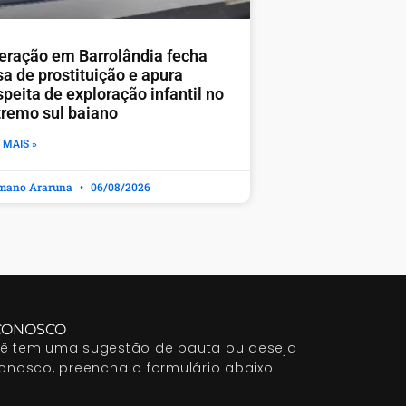
eração em Barrolândia fecha
sa de prostituição e apura
peita de exploração infantil no
tremo sul baiano
 MAIS »
mano Araruna
06/08/2026
CONOSCO
cê tem uma sugestão de pauta ou deseja
conosco, preencha o formulário abaixo.