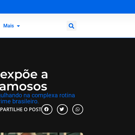
Mais
 expõe a
 famosos
rgulhando na complexa rotina
ime brasileiro.
PARTILHE O POST