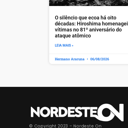
O silêncio que ecoa há oito
décadas: Hiroshima homenage
vítimas no 81º aniversário do
ataque atômico
LEIA MAIS »
Hermano Araruna
06/08/2026
© Copyright 2023 – Nordeste On