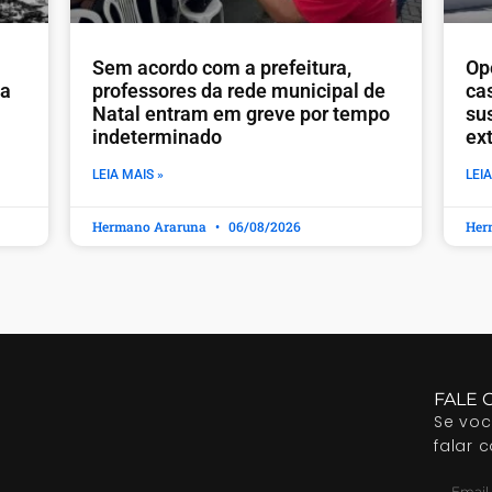
​Sem acordo com a prefeitura,
Op
ia
professores da rede municipal de
ca
Natal entram em greve por tempo
sus
indeterminado
ex
LEIA MAIS »
LEIA
Hermano Araruna
06/08/2026
Her
FALE 
Se vo
falar 