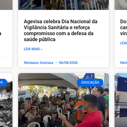
Agevisa celebra Dia Nacional da
Do 
Vigilância Sanitária e reforça
ca
a
compromisso com a defesa da
vi
saúde pública
LEIA
LEIA MAIS »
Hermano Araruna
06/08/2026
Her
DO
EDUCAÇÃO