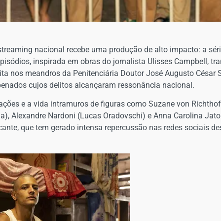
 streaming nacional recebe uma produção de alto impacto: a sé
episódios, inspirada em obras do jornalista Ulisses Campbell, t
ita nos meandros da Penitenciária Doutor José Augusto César Sa
enados cujos delitos alcançaram ressonância nacional.
erações e a vida intramuros de figuras como Suzane von Richtho
ia), Alexandre Nardoni (Lucas Oradovschi) e Anna Carolina Jat
cante, que tem gerado intensa repercussão nas redes sociais de