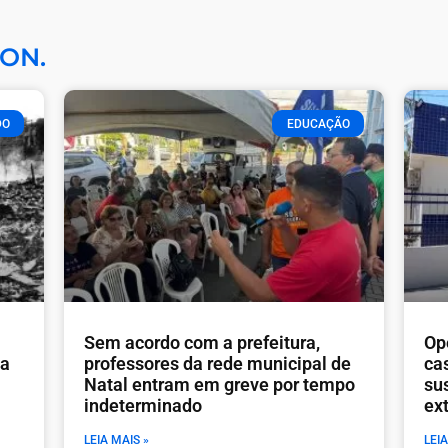
ON.
DO
EDUCAÇÃO
​Sem acordo com a prefeitura,
Op
ia
professores da rede municipal de
ca
Natal entram em greve por tempo
sus
indeterminado
ex
LEIA MAIS »
LEIA