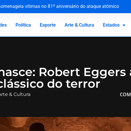
 homenageia vítimas no 81º aniversário do ataque atômico
de municipal de Natal entram em greve por tempo indeterminado
ção e apura suspeita de exploração infantil no extremo sul bai
tuante no tráfico de drogas
des
Política
Esporte
Arte & Cultura
Estados
nasce: Robert Eggers
clássico do terror
COM
Arte & Cultura