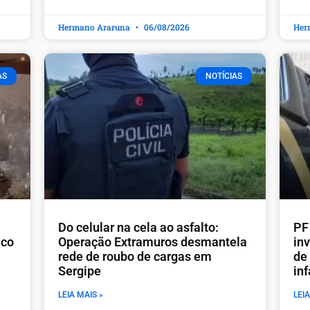
Hermano Araruna
06/08/2026
Her
AS
NOTÍCIAS
Do celular na cela ao asfalto:
PF
ico
Operação Extramuros desmantela
in
rede de roubo de cargas em
de
Sergipe
inf
LEIA MAIS »
LEIA