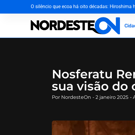
O silêncio que ecoa há oito décadas: Hiroshima
​Sem acordo com a prefeitura, professores da re
Operação em Barrolândia fecha casa de prostitui
Vídeo: PF faz operação contra grupo criminoso a
Cida
Nosferatu Re
sua visão do 
Por
NordesteOn
-
2 janeiro 2025
-