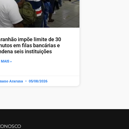
ranhão impõe limite de 30
nutos em filas bancárias e
ndena seis instituições
 MAIS »
mano Araruna
05/08/2026
CONOSCO