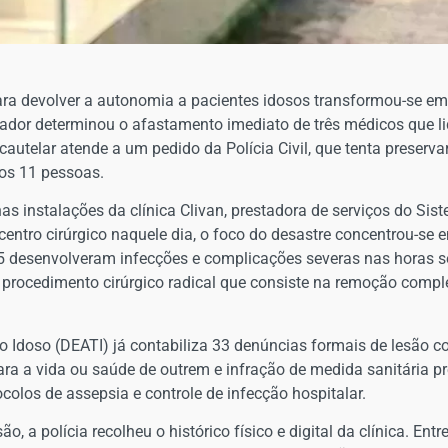
ra devolver a autonomia a pacientes idosos transformou-se em
vador determinou o afastamento imediato de três médicos que l
 cautelar atende a um pedido da Polícia Civil, que tenta preserv
os 11 pessoas.
 nas instalações da clínica Clivan, prestadora de serviços do S
entro cirúrgico naquele dia, o foco do desastre concentrou-se 
5 desenvolveram infecções e complicações severas nas horas se
m procedimento cirúrgico radical que consiste na remoção compl
o Idoso (DEATI) já contabiliza 33 denúncias formais de lesão c
a a vida ou saúde de outrem e infração de medida sanitária pr
olos de assepsia e controle de infecção hospitalar.
, a polícia recolheu o histórico físico e digital da clínica. Ent