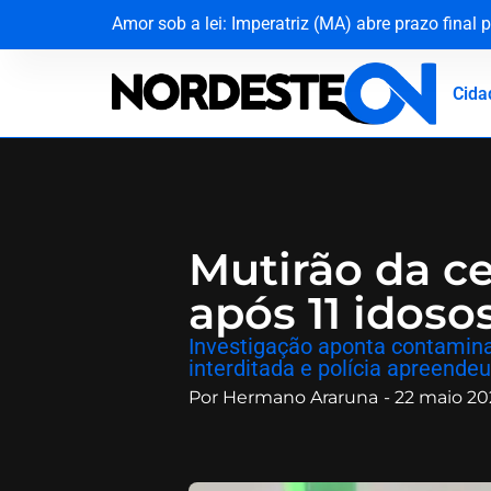
Amor sob a lei: Imperatriz (MA) abre prazo fina
MPF dá 10 dias para Dnit apresentar prazos de 
Dona Inês traz Geraldo Azevedo no Festival de I
Cerco na Caatinga: Policiais capturam quarto fugi
Cida
Mutirão da ce
após 11 idos
​Investigação aponta contamina
interditada e polícia apreendeu
Por
Hermano Araruna
-
22 maio 20