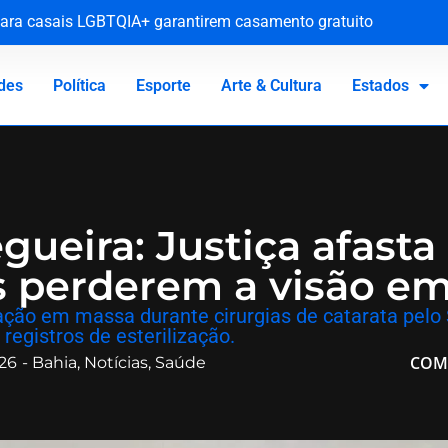
l para casais LGBTQIA+ garantirem casamento gratuito
obras e explicações sobre colapso em pontes da BR-101
nverno das Serras
tivo de penitenciária de Nísia Floresta
des
Política
Esporte
Arte & Cultura
Estados
gueira: Justiça afast
os perderem a visão e
ção em massa durante cirurgias de catarata pelo S
 registros de esterilização.
COM
26
-
Bahia
,
Notícias
,
Saúde