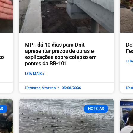
MPF dá 10 dias para Dnit
Do
apresentar prazos de obras e
Fe
to
explicações sobre colapso em
LEIA
pontes da BR-101
LEIA MAIS »
Hermano Araruna
05/08/2026
Nor
AS
NOTÍCIAS