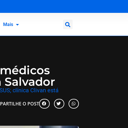
Mais
a médicos
m Salvador
US; clínica Clivan está
PARTILHE O POST