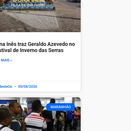
na Inês traz Geraldo Azevedo no
stival de Inverno das Serras
 MAIS »
desteOn
05/08/2026
MARANHÃO