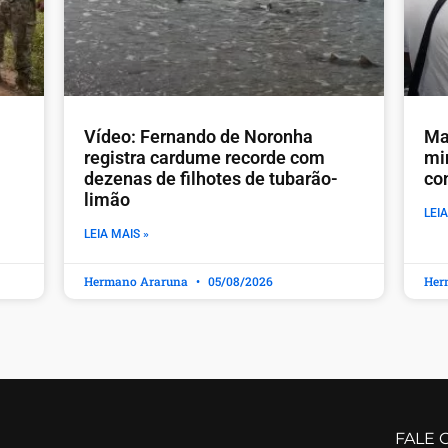
Vídeo: Fernando de Noronha
Ma
registra cardume recorde com
mi
dezenas de filhotes de tubarão-
co
limão
LEIA
LEIA MAIS »
Hermano Araruna
05/08/2026
Her
FALE 