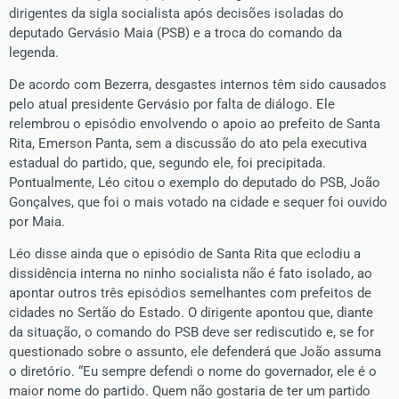
dirigentes da sigla socialista após decisões isoladas do
deputado Gervásio Maia (PSB) e a troca do comando da
legenda.
De acordo com Bezerra, desgastes internos têm sido causados
pelo atual presidente Gervásio por falta de diálogo. Ele
relembrou o episódio envolvendo o apoio ao prefeito de Santa
Rita, Emerson Panta, sem a discussão do ato pela executiva
estadual do partido, que, segundo ele, foi precipitada.
Pontualmente, Léo citou o exemplo do deputado do PSB, João
Gonçalves, que foi o mais votado na cidade e sequer foi ouvido
por Maia.
Léo disse ainda que o episódio de Santa Rita que eclodiu a
dissidência interna no ninho socialista não é fato isolado, ao
apontar outros três episódios semelhantes com prefeitos de
cidades no Sertão do Estado. O dirigente apontou que, diante
da situação, o comando do PSB deve ser rediscutido e, se for
questionado sobre o assunto, ele defenderá que João assuma
o diretório. “Eu sempre defendi o nome do governador, ele é o
maior nome do partido. Quem não gostaria de ter um partido