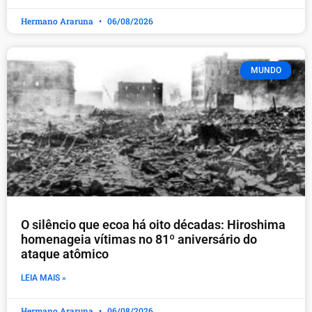
Hermano Araruna
06/08/2026
MUNDO
O silêncio que ecoa há oito décadas: Hiroshima
homenageia vítimas no 81º aniversário do
ataque atômico
LEIA MAIS »
Hermano Araruna
06/08/2026