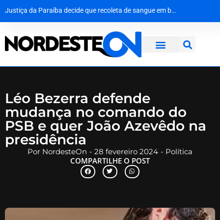
Do palco do ‘É o Tchan’ aos canteiros de obras no Canadá: a virada de vida de Jacaré
O silêncio que ecoa há oito décadas: Hiroshima homenageia vítimas no 81º aniversário do ataque atômico
Agevisa celebra Dia Nacional da Vigilância Sanitária e reforça compromisso com a defesa da saúde pública
Justiça da Paraíba decide que recoleta de sangue em bebê é medida de segurança e não gera dano moral
Léo Bezerra defende
mudança no comando do
PSB e quer João Azevêdo na
presidência
Por
NordesteOn
-
28 fevereiro 2024
-
Política
COMPARTILHE O POST