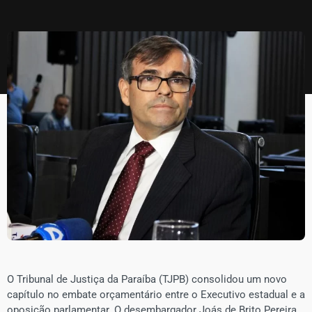
​O Tribunal de Justiça da Paraíba (TJPB) consolidou um novo
capítulo no embate orçamentário entre o Executivo estadual e a
oposição parlamentar. O desembargador Joás de Brito Pereira