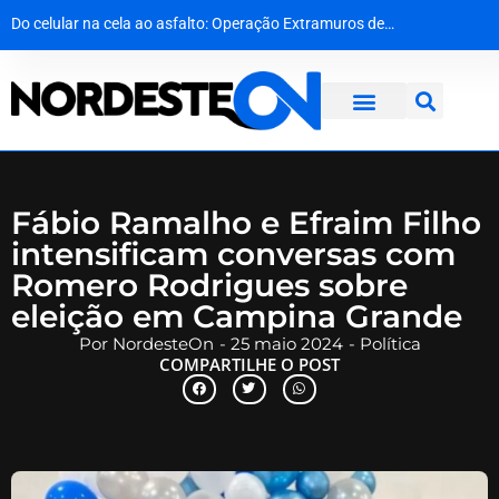
Do celular na cela ao asfalto: Operação Extramuros desmantela rede de roubo de cargas em Sergipe
Crime silencioso em série assusta moradores e mobiliza polícia no interior da Paraíba
Golpe no cofre do crime: operação desmantela rede de extorsão e lavagem de dinheiro na Bahia
PF cumpre mandado contra investigado por armazenamento de material de abuso sexual infantojuvenil
Fábio Ramalho e Efraim Filho
intensificam conversas com
Romero Rodrigues sobre
eleição em Campina Grande
Por
NordesteOn
-
25 maio 2024
-
Política
COMPARTILHE O POST