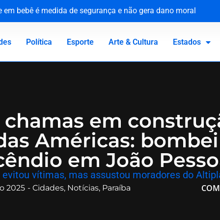
ue em bebê é medida de segurança e não gera dano moral
tária e reforça compromisso com a defesa da saúde pública
o Canadá: a virada de vida de Jacaré
 homenageia vítimas no 81º aniversário do ataque atômico
des
Política
Esporte
Arte & Cultura
Estados
a chamas em construç
das Américas: bombei
cêndio em João Pesso
 evitou vítimas, mas assustou moradores do Altip
COM
o 2025
-
Cidades
,
Notícias
,
Paraíba