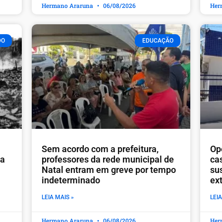
Hermano Araruna
06/08/2026
Her
DO
EDUCAÇÃO
​Sem acordo com a prefeitura,
Op
ia
professores da rede municipal de
ca
Natal entram em greve por tempo
sus
indeterminado
ex
LEIA MAIS »
LEIA
Hermano Araruna
06/08/2026
Her