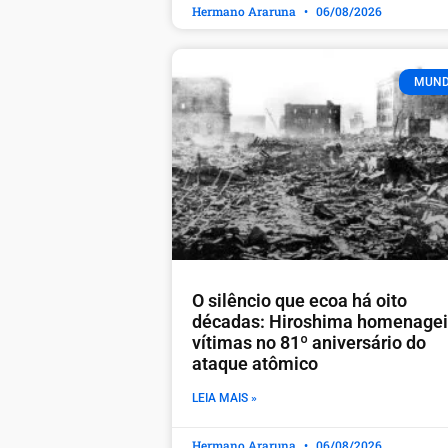
Hermano Araruna
06/08/2026
MUN
O silêncio que ecoa há oito
décadas: Hiroshima homenage
vítimas no 81º aniversário do
ataque atômico
LEIA MAIS »
Hermano Araruna
06/08/2026