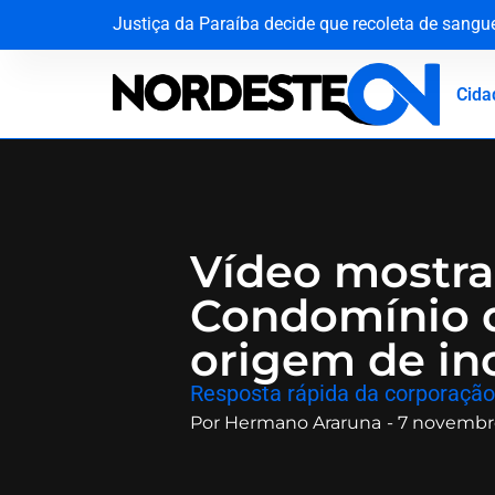
Justiça da Paraíba decide que recoleta de sang
Agevisa celebra Dia Nacional da Vigilância Sani
Do palco do ‘É o Tchan’ aos canteiros de obras n
O silêncio que ecoa há oito décadas: Hiroshima
Cida
Vídeo mostr
Condomínio 
origem de in
​Resposta rápida da corporação
Por
Hermano Araruna
-
7 novembr