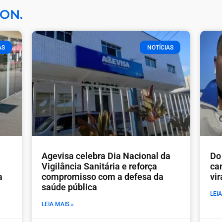
ON.
AS
NOTÍCIAS
Agevisa celebra Dia Nacional da
Do 
Vigilância Sanitária e reforça
ca
a
compromisso com a defesa da
vi
saúde pública
LEIA
LEIA MAIS »