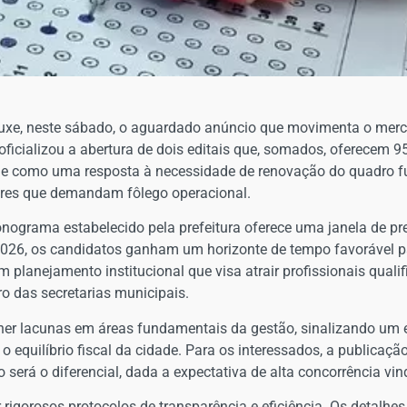
ouxe, neste sábado, o aguardado anúncio que movimenta o mercad
ficializou a abertura de dois editais que, somados, oferecem 9
urge como uma resposta à necessidade de renovação do quadro f
ores que demandam fôlego operacional.
cronograma estabelecido pela prefeitura oferece uma janela de
2026, os candidatos ganham um horizonte de tempo favorável 
 planejamento institucional que visa atrair profissionais qualifi
ro das secretarias municipais.
cher lacunas em áreas fundamentais da gestão, sinalizando um 
 equilíbrio fiscal da cidade. Para os interessados, a publicaç
 será o diferencial, dada a expectativa de alta concorrência vi
rigorosos protocolos de transparência e eficiência. Os detalhes 