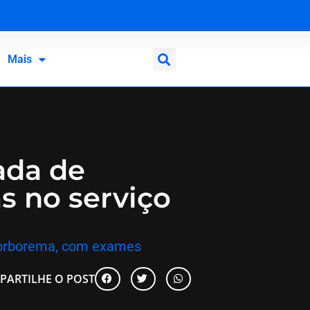
Mais
ada de
s no serviço
 Borborema, com exames
PARTILHE O POST