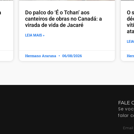
a
Do palco do ‘É o Tchan’ aos
O s
canteiros de obras no Canadá: a
dé
virada de vida de Jacaré
ví
at
LEIA MAIS »
LEIA
Hermano Araruna
06/08/2026
Her
FALE 
Se vo
falar 