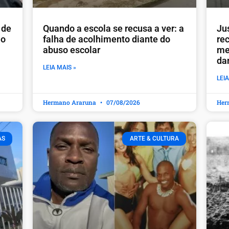
 de
Quando a escola se recusa a ver: a
Ju
io
falha de acolhimento diante do
re
abuso escolar
me
da
LEIA MAIS »
LEIA
Hermano Araruna
07/08/2026
Her
AS
ARTE & CULTURA