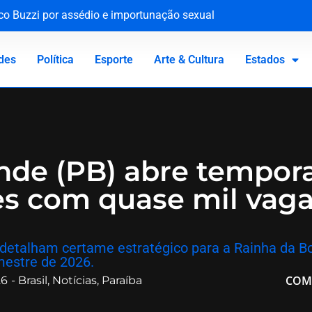
rco Buzzi por assédio e importunação sexual
lhimento diante do abuso escolar
ue em bebê é medida de segurança e não gera dano moral
tária e reforça compromisso com a defesa da saúde pública
des
Política
Esporte
Arte & Cultura
Estados
de (PB) abre tempor
s com quase mil vaga
o detalham certame estratégico para a Rainha da
estre de 2026.
COM
26
-
Brasil
,
Notícias
,
Paraíba