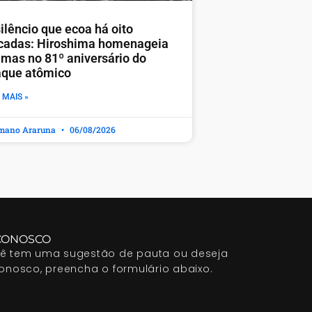
ilêncio que ecoa há oito
cadas: Hiroshima homenageia
timas no 81º aniversário do
aque atômico
 MAIS »
mano Araruna
06/08/2026
CONOSCO
cê tem uma sugestão de pauta ou deseja
conosco, preencha o formulário abaixo.